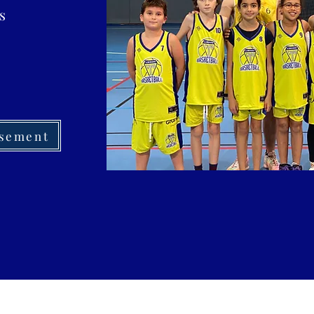
s
ssement